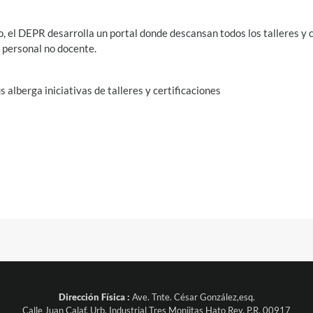
, el DEPR desarrolla un portal donde descansan todos los talleres y 
 personal no docente.
alberga iniciativas de talleres y certificaciones
Dirección Física :
Ave. Tnte. César González,esq.
Calle Juan Calaf, Urb. Industrial Tres Monjitas Hato Rey, P.R. 00917